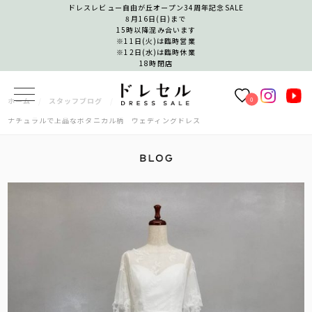
ドレスレビュー自由が丘オープン34周年記念SALE
8月16日(日)まで
15時以降混み合います
※11日(火)は臨時営業
※12日(水)は臨時休業
18時閉店
0
ホーム
スタッフブログ
ナチュラルで上品なボタニカル柄 ウェディングドレス