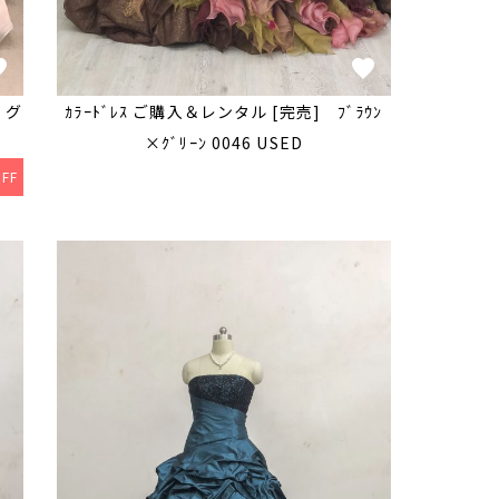
 グ
ｶﾗｰﾄﾞﾚｽ ご購入＆レンタル [完売] ﾌﾞﾗｳﾝ
×ｸﾞﾘｰﾝ 0046 USED
FF