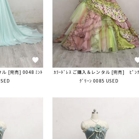
 [完売] 0048 ﾐﾝﾄ
ｶﾗｰﾄﾞﾚｽ ご購入＆レンタル [完売] ﾋﾟﾝ
USED
ｸﾞﾘｰﾝ 0085 USED