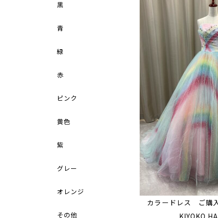
黒
青
緑
赤
ピンク
黄色
紫
グレー
オレンジ
カラードレス ご購
その他
KIYOKO HA