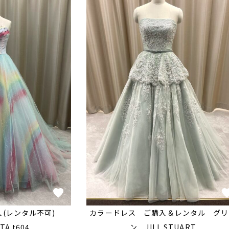
入(レンタル不可)
カラードレス ご購入＆レンタル グリ
TA t604
ン JILL STUART