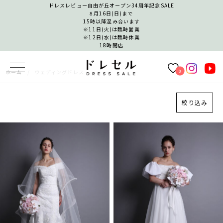
ドレスレビュー自由が丘オープン34周年記念SALE
8月16日(日)まで
15時以降混み合います
※11日(火)は臨時営業
※12日(水)は臨時休業
18時閉店
0
ホーム
ウェディングドレス
絞り込み