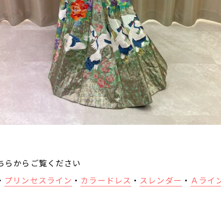
ちらからご覧ください
・
プリンセスライン
・
カラードレス
・
スレンダー
・
Ａライ