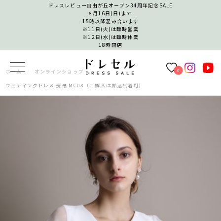
ドレスレビュー自由が丘オープン34周年記念SALE
8月16日(日)まで
15時以降混み合います
※11日(火)は臨時営業
※12日(水)は臨時休業
18時閉店
0
ホーム
オンラインショップ
ウェディングドレス 長袖 MC08（ご購入は郵送試着可）