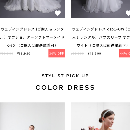
ウェディングドレス (ご購入＆レンタ
ウェディングドレス dsp1-OW (
ル）オフショルダーソフトマーメイド
入＆レンタル）パフスリーブ オ
K-60 （ご購入は郵送試着可）
ワイト（ご購入は郵送試着可）
¥98,000
¥69,950
30% OFF
¥88,000
¥49,500
44% 