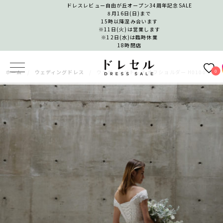
ドレスレビュー自由が丘オープン34周年記念SALE
8月16日(日)まで
15時以降混み合います
※11日(火)は営業します
※12日(水)は臨時休業
18時閉店
0
ホーム
ウェディングドレス
ウェディングドレス オフショルダー H0100