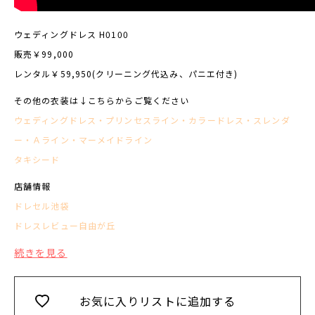
ウェディングドレス H0100
販売￥99,000
レンタル￥59,950(クリーニング代込み、パニエ付き)
その他の衣装は↓こちらからご覧ください
ウェディングドレス
・
プリンセスライン
・
カラードレス
・
スレンダ
ー
・
Ａライン
・
マーメイドライン
タキシード
店舗情報
ドレセル池袋
ドレスレビュー自由が丘
続きを見る
お気に入りリストに追加する