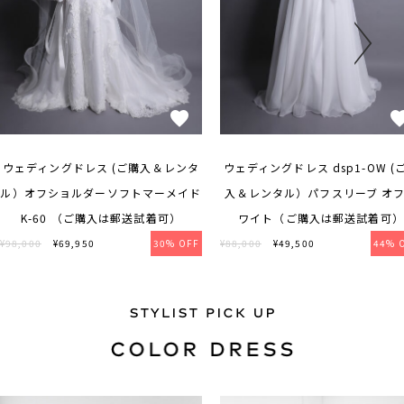
ウェディングドレス (ご購入＆レンタ
ウェディングドレス dsp1-OW (
ル）オフショルダーソフトマーメイド
入＆レンタル）パフスリーブ オ
K-60 （ご購入は郵送試着可）
ワイト（ご購入は郵送試着可）
¥98,000
¥69,950
30% OFF
¥88,000
¥49,500
44% 