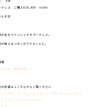
ズ:
8号
ドレス ご購入¥29,400 in394
タル不可
感のあるワインレッドカラードレス。
姿が映えるリボンがアクセントに。
情報
スレビュー自由が丘
他の衣装は↓こちらからご覧ください
ディングドレス
・
プリンセスライン
・
カラードレス
・
スレン
・
Ａライン
・
マーメイドライン
シード