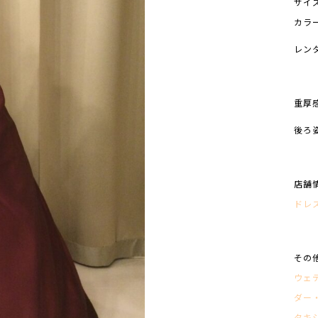
サイ
カラー
レン
重厚
後ろ
店舗
ドレ
その
ウェ
ダー
タキ