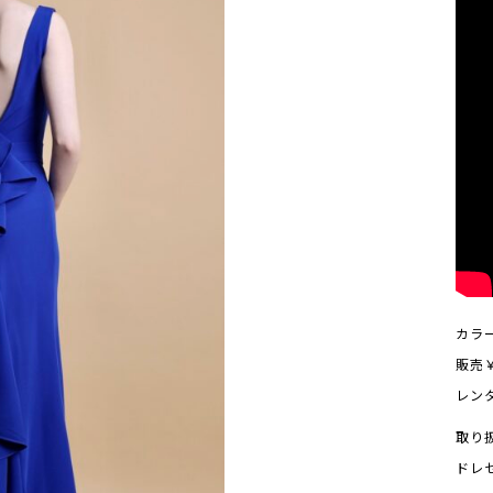
カラー
販売￥
レン
取り
ドレ