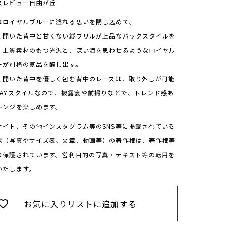
スレビュー自由が丘
なロイヤルブルーに溢れる思いを閉じ込めて。
く開いた背中と甘くない縦フリルが上品なバックスタイルを
。上質素材のもつ光沢と、深い海を思わせるようなロイヤル
ーが別格の気品を醸し出す。
く開いた背中を優しく包む背中のレースは、取り外しが可能
WAYスタイルなので、披露宴や前撮りなどで、トレンド感あ
レンジを楽しめます。
サイト、その他インスタグラム等のSNS等に掲載されている
物（写真やサイズ表、文章、動画等）の著作権は、著作権等
り保護されています。営利目的の写真・テキスト等の転用を
いたします。
お気に入りリストに追加する