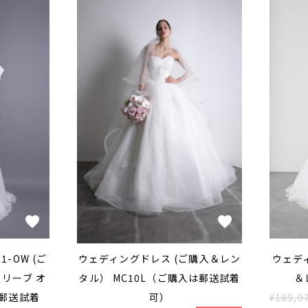
-OW (ご
ウェディングドレス (ご購入＆レン
ウェデ
リーブ オ
タル） MC10L（ご購入は郵送試着
＆
郵送試着
可）
¥189,9