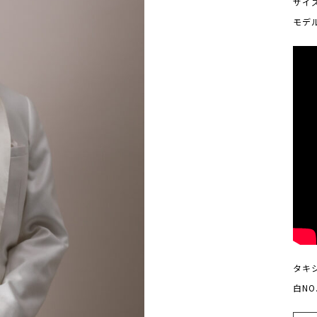
サイ
モデ
タキシ
白NO