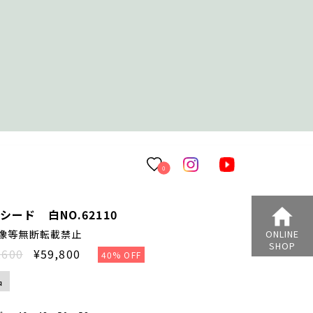
0
シード 白NO.62110
像等無断転載禁止
ONLINE
SHOP
,600
¥59,800
40% OFF
品