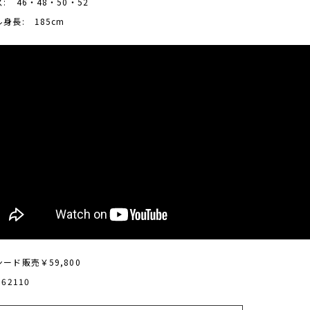
ズ:
46・48・50・52
ル身長:
185cm
ード販売￥59,800
.62110