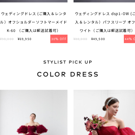
ウェディングドレス (ご購入＆レンタ
ウェディングドレス dsp1-OW (
ル）オフショルダーソフトマーメイド
入＆レンタル）パフスリーブ オ
K-60 （ご購入は郵送試着可）
ワイト（ご購入は郵送試着可）
¥98,000
¥69,950
30% OFF
¥88,000
¥49,500
44% 