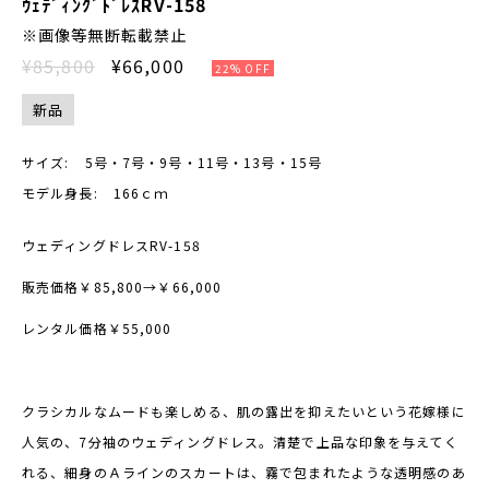
ｳｪﾃﾞｨﾝｸﾞﾄﾞﾚｽRV-158
※画像等無断転載禁止
¥85,800
¥66,000
22% OFF
新品
サイズ:
5号・7号・9号・11号・13号・15号
モデル身長:
166ｃｍ
ウェディングドレスRV-158
販売価格￥85,800→￥66,000
レンタル価格￥55,000
クラシカルなムードも楽しめる、肌の露出を抑えたいという花嫁様に
人気の、7分袖のウェディングドレス。清楚で上品な印象を与えてく
れる、細身のＡラインのスカートは、霧で包まれたような透明感のあ