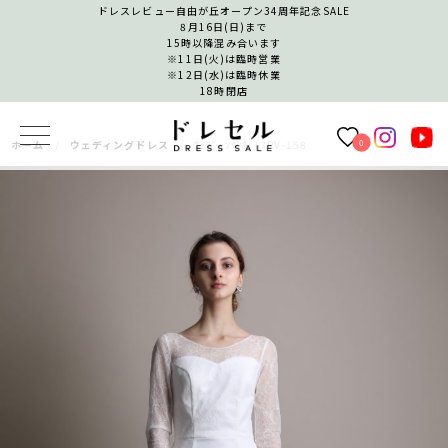
ドレスレビュー自由が丘オープン34周年記念SALE
8月16日(日)まで
15時以降混み合います
※11日(火)は臨時営業
※12日(水)は臨時休業
18時閉店
0
ホーム
ウェディングドレス
ｳｪﾃﾞｨﾝｸﾞﾄﾞﾚｽRV-158