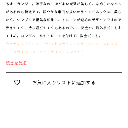
るオーガンジー。薄手なのにほどよい光沢が美しく、なめらかなハリ
があるのも特徴です。緩やかな半円を描いたラインドネックは、柔ら
かく、シンプルで優美な印象に。トレーンが短めのデザインですので
歩きやすく、持ち運びやすくもあるので、二次会や、海外挙式にもお
すすめ。ロングベールやトレーンを付けて、教会式にも。
ウェディングドレス
・
プリンセスライン
・
カラードレス
・
スレンダ
ー
・
Ａライン
・
マーメイドライン・
エンパイア
続きを見る
お気に入りリストに追加する