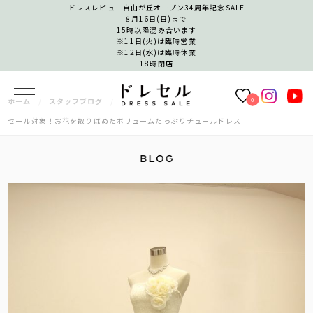
ドレスレビュー自由が丘オープン34周年記念SALE
8月16日(日)まで
15時以降混み合います
※11日(火)は臨時営業
※12日(水)は臨時休業
18時閉店
0
ホーム
スタッフブログ
セール対象！お花を散りばめたボリュームたっぷりチュールドレス