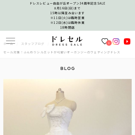
ドレスレビュー自由が丘オープン34周年記念SALE
8月16日(日)まで
15時以降混み合います
※11日(火)は臨時営業
※12日(水)は臨時休業
18時閉店
0
ホーム
スタッフブログ
セール対象！ふんわりシルエットが可愛いオーガンジーのウェディングドレス