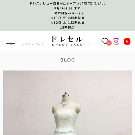
ドレスレビュー自由が丘オープン34周年記念SALE
8月16日(日)まで
15時以降混み合います
※11日(火)は臨時営業
※12日(水)は臨時休業
18時閉店
0
ホーム
スタッフブログ
上品かつ華やかな王道Aラインドレス