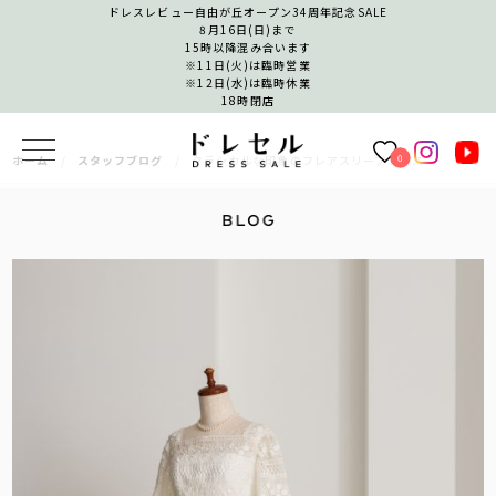
ドレスレビュー自由が丘オープン34周年記念SALE
8月16日(日)まで
15時以降混み合います
※11日(火)は臨時営業
※12日(水)は臨時休業
18時閉店
0
ホーム
スタッフブログ
クラシカルな印象のフレアスリーブドレス