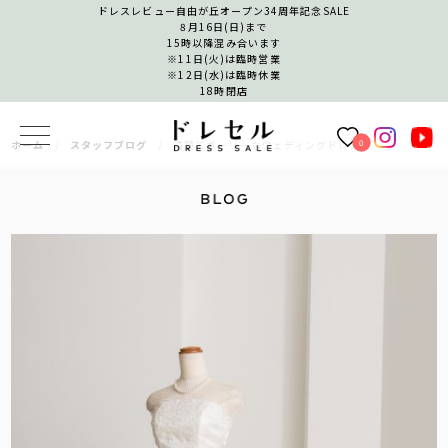
ドレスレビュー自由が丘オープン34周年記念SALE
8月16日(日)まで
15時以降混み合います
※11日(火)は臨時営業
※12日(水)は臨時休業
18時閉店
0
ホーム
スタッフブログ
清楚でガーリーなウェディングドレス