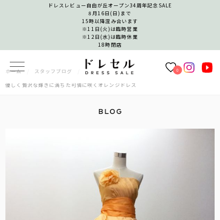
ドレスレビュー自由が丘オープン34周年記念SALE
8月16日(日)まで
15時以降混み合います
※11日(火)は臨時営業
※12日(水)は臨時休業
18時閉店
0
ホーム
スタッフブログ
優しく贅沢な輝きに満ちた可憐に咲くオレンジドレス