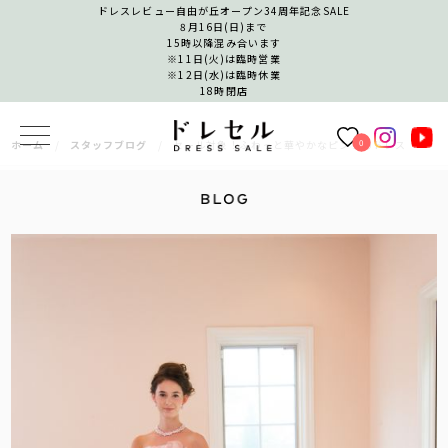
ドレスレビュー自由が丘オープン34周年記念SALE
8月16日(日)まで
15時以降混み合います
※11日(火)は臨時営業
※12日(水)は臨時休業
18時閉店
0
ホーム
スタッフブログ
セール対象！ふわっと華やかなピンクのドレス