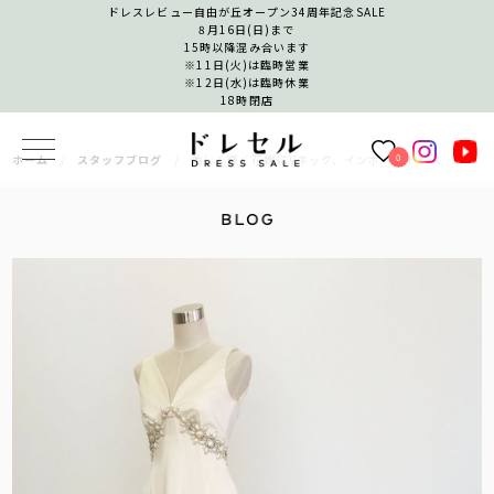
ドレスレビュー自由が丘オープン34周年記念SALE
8月16日(日)まで
15時以降混み合います
※11日(火)は臨時営業
※12日(水)は臨時休業
18時閉店
0
ホーム
スタッフブログ
美しく輝く花嫁にVネック、インポートドレス