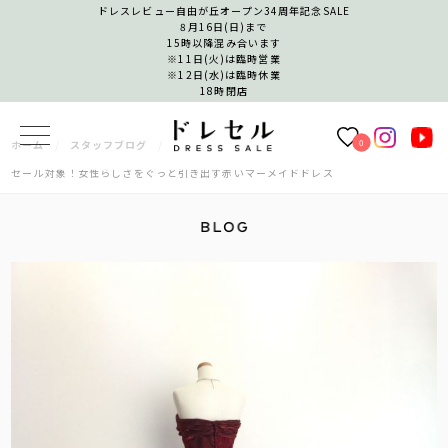
ドレスレビュー自由が丘オープン34周年記念SALE
8月16日(日)まで
15時以降混み合います
※11日(火)は臨時営業
※12日(水)は臨時休業
18時閉店
0
ホーム
スタッフブログ
セール対象！女性らしさをぐっと引き出す赤いマーメイドドレス