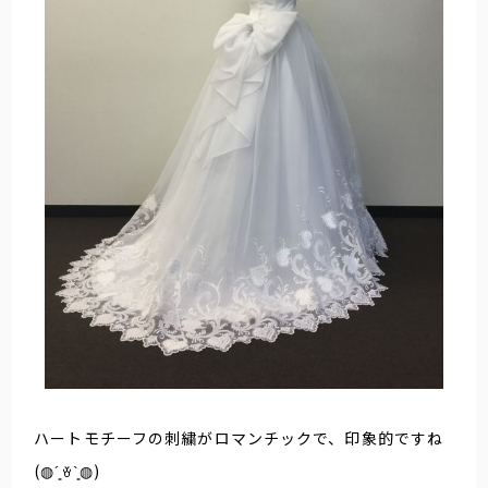
ハートモチーフの刺繍がロマンチックで、印象的ですね
(◍´͈ꈊ`͈◍)