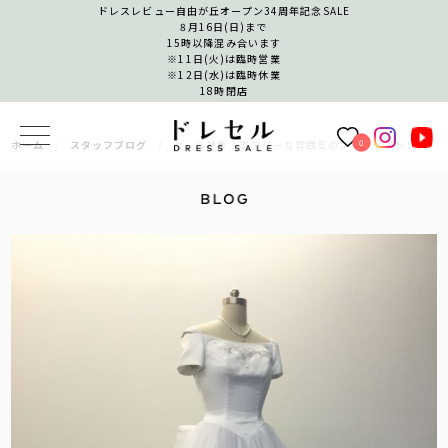
ドレスレビュー自由が丘オープン34周年記念SALE
8月16日(日)まで
15時以降混み合います
※11日(火)は臨時営業
※12日(水)は臨時休業
18時閉店
0
ホーム
スタッフブログ
セール対象！エアリーな雰囲気のプリンセスドレス