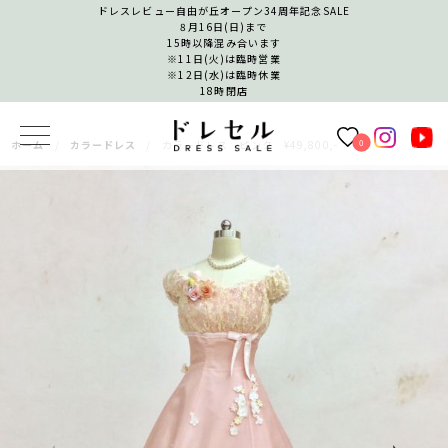
ドレスレビュー自由が丘オープン34周年記念SALE
8月16日(日)まで
15時以降混み合います
※11日(火)は臨時営業
※12日(水)は臨時休業
18時閉店
0
ホーム
カラードレス
カラードレス ピンク ¥49,800,-