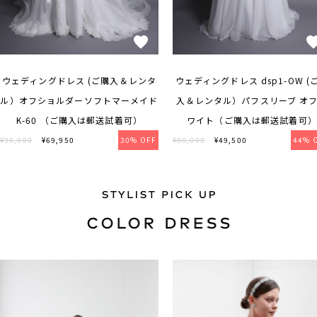
ウェディングドレス (ご購入＆レンタ
ウェディングドレス dsp1-OW (
ル）オフショルダーソフトマーメイド
入＆レンタル）パフスリーブ オ
K-60 （ご購入は郵送試着可）
ワイト（ご購入は郵送試着可）
¥98,000
¥69,950
30% OFF
¥88,000
¥49,500
44% 