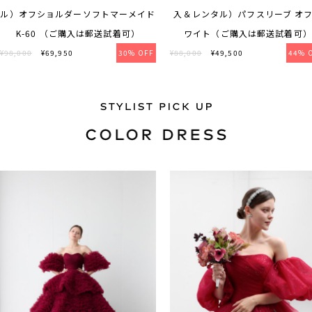
ル）オフショルダーソフトマーメイド
入＆レンタル）パフスリーブ オ
K-60 （ご購入は郵送試着可）
ワイト（ご購入は郵送試着可）
¥98,000
¥69,950
30% OFF
¥88,000
¥49,500
44% 