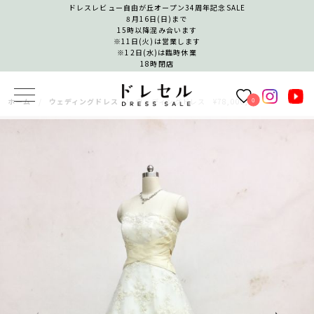
ドレスレビュー自由が丘オープン34周年記念SALE
8月16日(日)まで
15時以降混み合います
※11日(火)は営業します
※12日(水)は臨時休業
18時閉店
0
ホーム
ウェディングドレス
ウェディングドレス ¥78,000,−