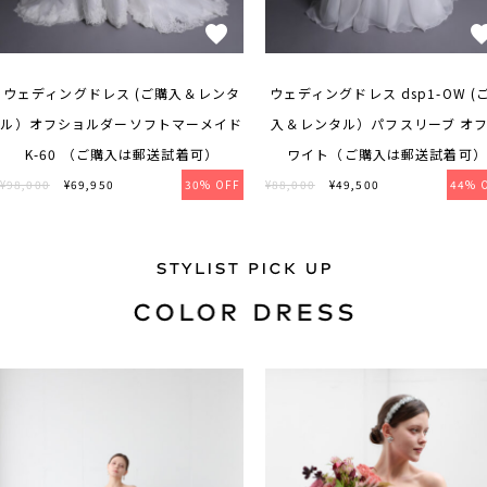
ウェディングドレス (ご購入＆レンタ
ウェディングドレス dsp1-OW (
ル）オフショルダーソフトマーメイド
入＆レンタル）パフスリーブ オ
K-60 （ご購入は郵送試着可）
ワイト（ご購入は郵送試着可）
¥98,000
¥69,950
30% OFF
¥88,000
¥49,500
44% 