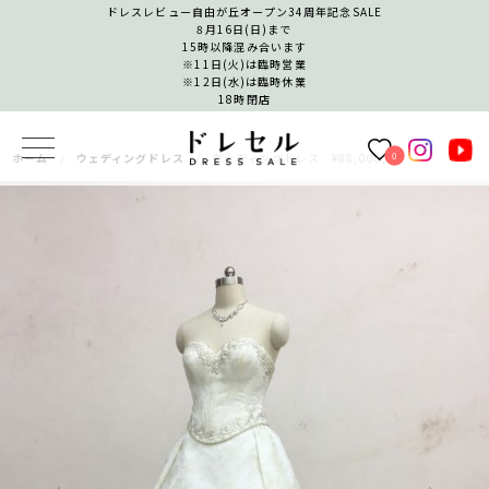
ドレスレビュー自由が丘オープン34周年記念SALE
8月16日(日)まで
15時以降混み合います
※11日(火)は臨時営業
※12日(水)は臨時休業
18時閉店
0
ホーム
ウェディングドレス
ウェディングドレス ¥88,000,-