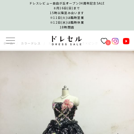
ドレスレビュー自由が丘オープン34周年記念SALE
8月16日(日)まで
15時以降混み合います
※11日(火)は臨時営業
※12日(水)は臨時休業
18時閉店
0
ホーム
カラードレス
カラードレス ブラック×ピンク