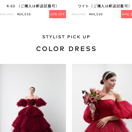
K-60 （ご購入は郵送試着可）
ワイト（ご購入は郵送試着可）
¥98,000
¥69,950
30% OFF
¥88,000
¥49,500
44% 