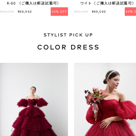
K-60 （ご購入は郵送試着可）
ワイト（ご購入は郵送試着可）
¥98,000
¥69,950
30% OFF
¥88,000
¥49,500
44% 