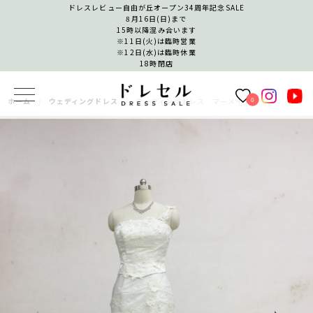
ドレスレビュー自由が丘オープン34周年記念SALE
8月16日(日)まで
15時以降混み合います
※11日(火)は臨時営業
※12日(水)は臨時休業
18時閉店
0
ホーム
ウェディングドレス
ウェディングドレス マーメイドライン