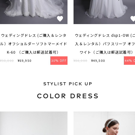
ウェディングドレス (ご購入＆レンタ
ウェディングドレス dsp1-OW (
ル）オフショルダーソフトマーメイド
入＆レンタル）パフスリーブ オ
K-60 （ご購入は郵送試着可）
ワイト（ご購入は郵送試着可）
¥98,000
¥69,950
30% OFF
¥88,000
¥49,500
44% 