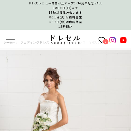
ドレスレビュー自由が丘オープン34周年記念SALE
8月16日(日)まで
15時以降混み合います
※11日(火)は臨時営業
※12日(水)は臨時休業
18時閉店
0
ホーム
ウェディングドレス
ウェディングドレス ￥63,000