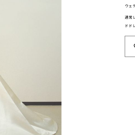
ウェ
通常
ドド