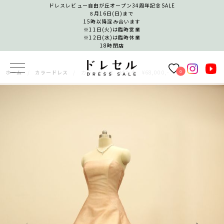
ドレスレビュー自由が丘オープン34周年記念SALE
8月16日(日)まで
15時以降混み合います
※11日(火)は臨時営業
※12日(水)は臨時休業
18時閉店
0
ホーム
カラードレス
カラードレス ピンク ¥68,000,-