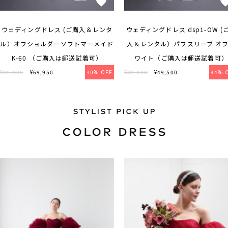
ウェディングドレス (ご購入＆レンタ
ウェディングドレス dsp1-OW (
ル）オフショルダーソフトマーメイド
入＆レンタル）パフスリーブ オ
K-60 （ご購入は郵送試着可）
ワイト（ご購入は郵送試着可）
¥98,000
¥69,950
30% OFF
¥88,000
¥49,500
44% 