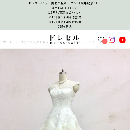
ドレスレビュー自由が丘オープン34周年記念SALE
8月16日(日)まで
15時以降混み合います
※11日(火)は臨時営業
※12日(水)は臨時休業
18時閉店
0
ホーム
ウェディングドレス
ウェディングドレス ￥78,000−