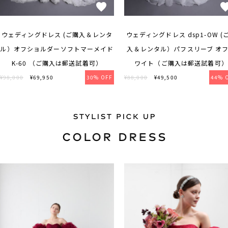
ウェディングドレス (ご購入＆レンタ
ウェディングドレス dsp1-OW (
ル）オフショルダーソフトマーメイド
入＆レンタル）パフスリーブ オ
K-60 （ご購入は郵送試着可）
ワイト（ご購入は郵送試着可）
¥98,000
¥69,950
30% OFF
¥88,000
¥49,500
44% 