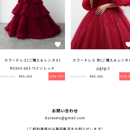
カラードレス(ご購入＆レンタル)
カラードレス 赤(ご購入＆レンタ
RV305-663 ワインレッド
pg3g-2
¥198,000
¥99,000
50% OFF
¥139,000
¥89,980
36% 
お問い合わせ
doreseru@gmail.com
（ご成約者様のみ電話番号をお知らせします）