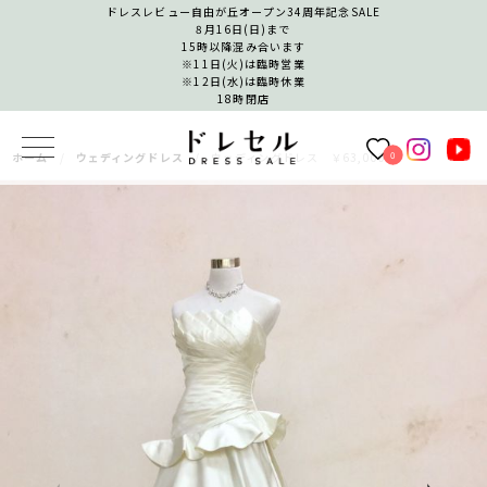
ドレスレビュー自由が丘オープン34周年記念SALE
8月16日(日)まで
15時以降混み合います
※11日(火)は臨時営業
※12日(水)は臨時休業
18時閉店
0
ホーム
ウェディングドレス
ウェディングドレス ￥63,000