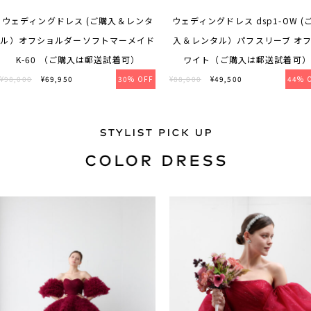
ウェディングドレス (ご購入＆レンタ
ウェディングドレス dsp1-OW (
ル）オフショルダーソフトマーメイド
入＆レンタル）パフスリーブ オ
K-60 （ご購入は郵送試着可）
ワイト（ご購入は郵送試着可）
¥98,000
¥69,950
30% OFF
¥88,000
¥49,500
44% 