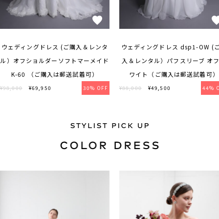
ウェディングドレス (ご購入＆レンタ
ウェディングドレス dsp1-OW (
ル）オフショルダーソフトマーメイド
入＆レンタル）パフスリーブ オ
K-60 （ご購入は郵送試着可）
ワイト（ご購入は郵送試着可）
¥98,000
¥69,950
30% OFF
¥88,000
¥49,500
44% 