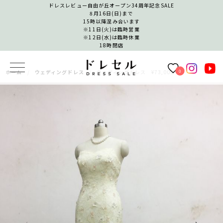
ドレスレビュー自由が丘オープン34周年記念SALE
8月16日(日)まで
15時以降混み合います
※11日(火)は臨時営業
※12日(水)は臨時休業
18時閉店
0
ホーム
ウェディングドレス
ウェディングドレス ¥73,000−