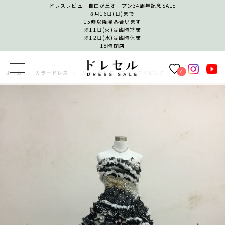
ドレスレビュー自由が丘オープン34周年記念SALE
8月16日(日)まで
15時以降混み合います
※11日(火)は臨時営業
※12日(水)は臨時休業
18時閉店
0
ホーム
カラードレス
カラードレス ブラック×ピンク