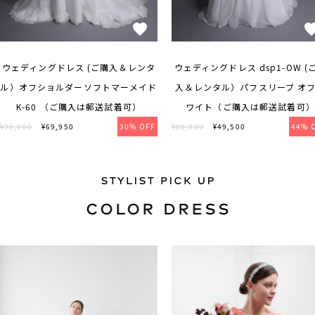
ウェディングドレス (ご購入＆レンタ
ウェディングドレス dsp1-OW (
ル）オフショルダーソフトマーメイド
入＆レンタル）パフスリーブ オ
K-60 （ご購入は郵送試着可）
ワイト（ご購入は郵送試着可）
¥98,000
¥69,950
30% OFF
¥88,000
¥49,500
44% 