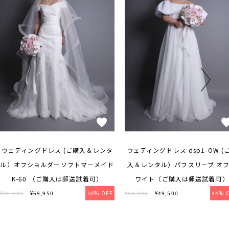
ウェディングドレス (ご購入＆レンタ
ウェディングドレス dsp1-OW (
ル）オフショルダーソフトマーメイド
入＆レンタル）パフスリーブ オ
K-60 （ご購入は郵送試着可）
ワイト（ご購入は郵送試着可）
¥98,000
¥69,950
30% OFF
¥88,000
¥49,500
44% 