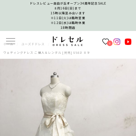
ドレスレビュー自由が丘オープン34周年記念SALE
8月16日(日)まで
15時以降混み合います
※11日(火)は臨時営業
※12日(水)は臨時休業
18時閉店
0
ホーム
ユーズドドレス
ウェディングドレス ご購入＆レンタル [完売] USED ８９