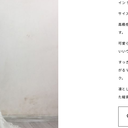
イン 
サイ
高級
す。
可愛
いい
すっ
がる
ク。
凛と
た縦