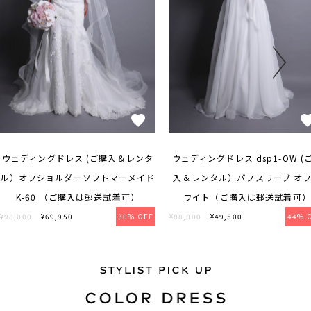
ウェディングドレス (ご購入＆レンタ
ウェディングドレス dsp1-OW (
ル）オフショルダーソフトマーメイド
入＆レンタル）パフスリーブ オ
K-60 （ご購入は郵送試着可）
ワイト（ご購入は郵送試着可）
¥98,000
¥69,950
30% OFF
¥88,000
¥49,500
44% 