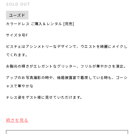
SOLD OUT
ユーズド
カラードレス ご購入＆レンタル [完売]
サイズ９号F
ビスチェはアシンメトリーなデザインで、ウエストを綺麗にメイクし
てくれます。
お胸元の輝きがエレガントなグリッター、フリルが華やかさを演出。
アップのお写真撮影の時や、結婚披露宴で着席している時も、ゴーシ
ャスで華やかな
ドレス姿をゲスト様に見せていただけます。
続きを見る