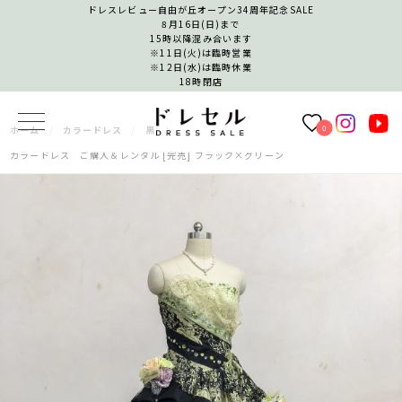
ドレスレビュー自由が丘オープン34周年記念SALE
8月16日(日)まで
15時以降混み合います
※11日(火)は臨時営業
※12日(水)は臨時休業
18時閉店
0
ホーム
カラードレス
黒
カラードレス ご購入＆レンタル [完売] ブラック×グリーン