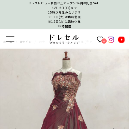
ドレスレビュー自由が丘オープン34周年記念SALE
8月16日(日)まで
15時以降混み合います
※11日(火)は臨時営業
※12日(水)は臨時休業
18時閉店
0
ホーム
Aライン
カラードレスご購入＆レンタル [完売] ボルドー