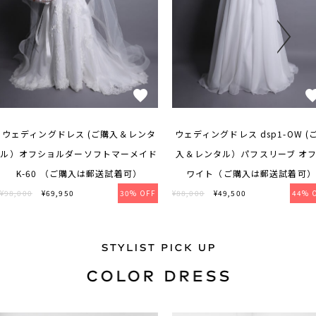
ウェディングドレス (ご購入＆レンタ
ウェディングドレス dsp1-OW (
ル）オフショルダーソフトマーメイド
入＆レンタル）パフスリーブ オ
K-60 （ご購入は郵送試着可）
ワイト（ご購入は郵送試着可）
¥98,000
¥69,950
30% OFF
¥88,000
¥49,500
44% 