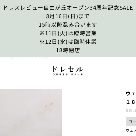
ドレスレビュー自由が丘オープン34周年記念SALE
8月16日(日)まで
15時以降混み合います
※11日(火)は臨時営業
※12日(水)は臨時休業
18時閉店
ス ご購入＆レンタル [完売] １１８
ウェ
１
SOL
ユ
ウェ