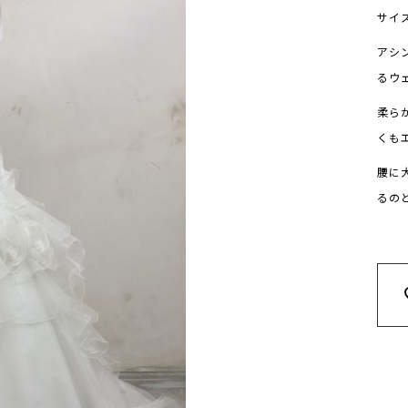
サイズ
アシ
るウ
柔ら
くも
腰に
るの