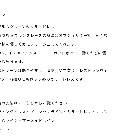
]
ーン
プルなグリーンのカラードレス。
感溢れるフランスレースの身頃はオフショルダーで、気にな
の腕を優しくカモフラージュしてくれます。
のAラインはアシンメトリーにカットされて、動くたびに優
ひらめきます。
のトレーンは動きやすく、演奏会や二次会、レストランウェ
ング、前撮りにもおすすめのカラードレスです。
他の衣装は↓こちらからご覧ください
ディングドレス
・
プリンセスライン
・
カラードレス
・
スレン
・
Ａライン
・
マーメイドライン
シード