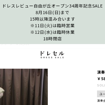
ドレスレビュー自由が丘オープン34周年記念SALE
8月16日(日)まで
15時以降混み合います
※11日(火)は臨時営業
※12日(水)は臨時休業
18時閉店
グリーン ￥58,000
演
￥58
SOL
ユ
演奏会