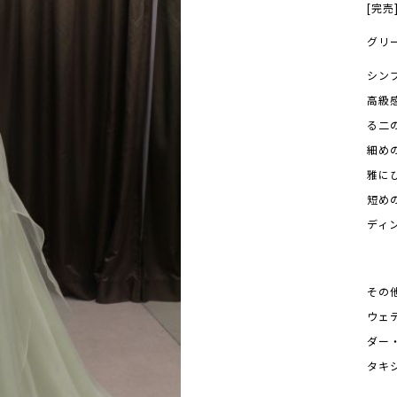
[完売
グリ
シン
高級
る二
細め
雅に
短め
ディ
その
ウェ
ダー
タキ