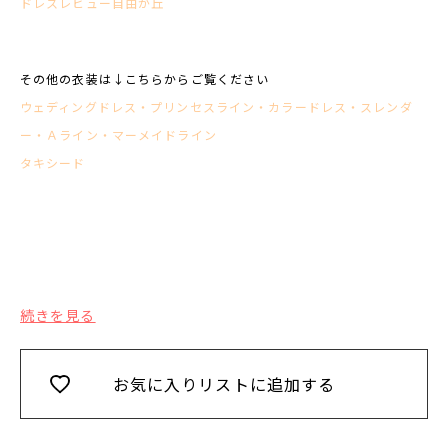
ドレスレビュー自由が丘
その他の衣装は↓こちらからご覧ください
ウェディングドレス
・
プリンセスライン
・
カラードレス
・
スレンダ
ー
・
Ａライン
・
マーメイドライン
タキシード
続きを見る
お気に入りリストに追加する