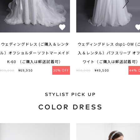
ウェディングドレス (ご購入＆レンタ
ウェディングドレス dsp1-OW (
ル）オフショルダーソフトマーメイド
入＆レンタル）パフスリーブ オ
K-60 （ご購入は郵送試着可）
ワイト（ご購入は郵送試着可）
¥98,000
¥69,950
30% OFF
¥88,000
¥49,500
44% 