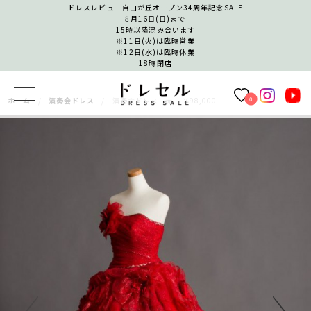
ドレスレビュー自由が丘オープン34周年記念SALE
8月16日(日)まで
15時以降混み合います
※11日(火)は臨時営業
※12日(水)は臨時休業
18時閉店
0
ホーム
演奏会ドレス
演奏会ドレス 赤 ￥98,000