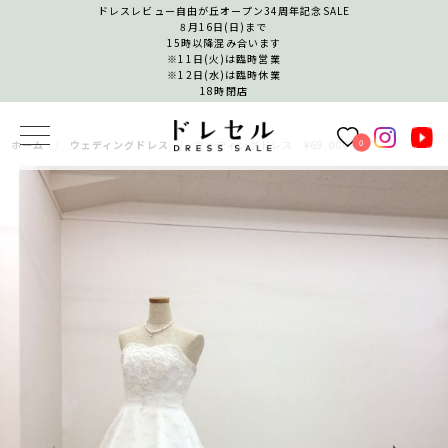
ドレスレビュー自由が丘オープン34周年記念SALE
8月16日(日)まで
15時以降混み合います
※11日(火)は臨時営業
※12日(水)は臨時休業
18時閉店
0
ホーム
ウェディングドレス
ウェディングドレス ¥69,000−