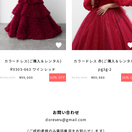
カラードレス(ご購入＆レンタル)
カラードレス 赤(ご購入＆レンタ
RV305-663 ワインレッド
pg3g-2
¥198,000
¥99,000
50% OFF
¥139,000
¥89,980
36% 
お問い合わせ
doreseru@gmail.com
（ご成約者様のみ電話番号をお知らせします）