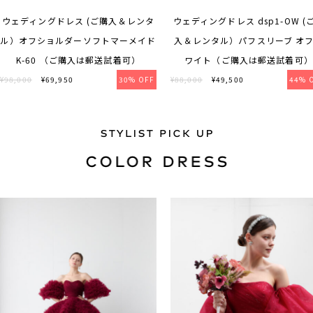
ウェディングドレス (ご購入＆レンタ
ウェディングドレス dsp1-OW (
ル）オフショルダーソフトマーメイド
入＆レンタル）パフスリーブ オ
K-60 （ご購入は郵送試着可）
ワイト（ご購入は郵送試着可）
¥98,000
¥69,950
30% OFF
¥88,000
¥49,500
44% 