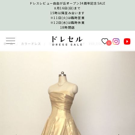
ドレスレビュー自由が丘オープン34周年記念SALE
8月16日(日)まで
15時以降混み合います
※11日(火)は臨時営業
※12日(水)は臨時休業
18時閉店
0
ホーム
カラードレス
カラードレス ゴールド ¥69,000,-