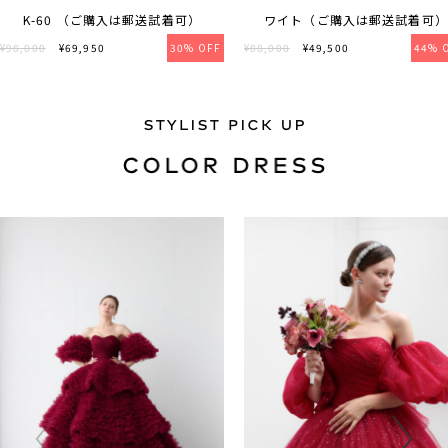
K-60 （ご購入は郵送試着可）
ワイト（ご購入は郵送試着可）
¥98,000
¥69,950
30% OFF
¥88,000
¥49,500
44% 