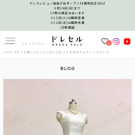
ドレスレビュー自由が丘オープン34周年記念SALE
8月16日(日)まで
15時以降混み合います
※11日(火)は臨時営業
※12日(水)は臨時休業
18時閉店
0
ホーム
スタッフブログ
ミカドサテンが美しいAラインのシルエットを作るウェディングドレス