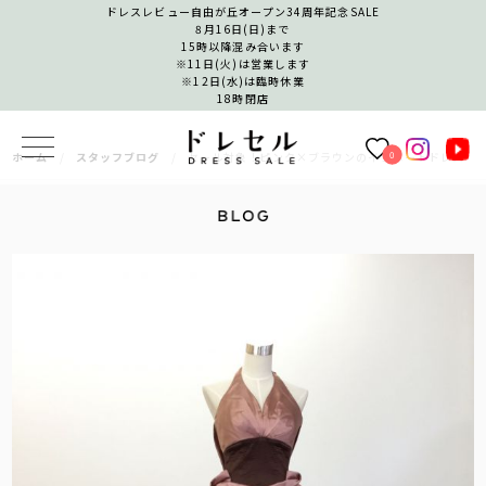
ドレスレビュー自由が丘オープン34周年記念SALE
8月16日(日)まで
15時以降混み合います
※11日(火)は営業します
※12日(水)は臨時休業
18時閉店
0
ホーム
スタッフブログ
セール対象！ピンク×ブラウンのインポートドレス