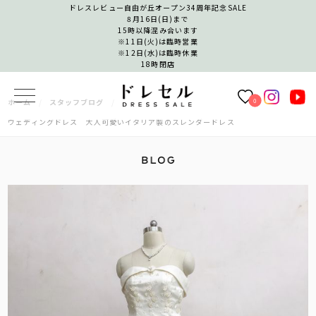
ドレスレビュー自由が丘オープン34周年記念SALE
8月16日(日)まで
15時以降混み合います
※11日(火)は臨時営業
※12日(水)は臨時休業
18時閉店
0
ホーム
スタッフブログ
ウェディングドレス 大人可愛いイタリア製のスレンダードレス